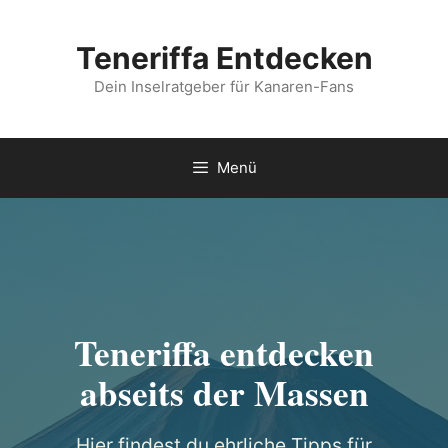
Zum
Inhalt
Teneriffa Entdecken
springen
Dein Inselratgeber für Kanaren-Fans
Menü
Teneriffa entdecken
abseits der Massen
Hier findest du ehrliche Tipps für